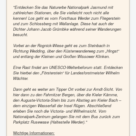
"Entdecken Sie das Naturerbe Nationalpark Jasmund mit
zahlreichen Stationen, die Sie vielleicht noch nicht alle
kennen! Los geht es vom Forsthaus Werder zum Fliegerstein
und zum Schlossberg mit Wallanlage. Diese hat auch der
Dichter Johann Jacob Grümbke während seiner Wanderungen
besucht.
Vorbei an der Rognick-Wiese geht es zum Steinbach in
Richtung Wedding, über den Küstenwanderweg zum „Hingst“
und entlang der Kleinen und Großen Wissower Klinken.
Eine Rast findet am UNESCO-Welterbeforum statt. Entdecken
Sie hierbei den „Försterstein“ für Landesforstmeister Wilhelm
Wächter.
Dann geht es weiter am Tipper Ort vorbei zur Arndt-Sicht. Von
hier dann zu den Fahrnitzer Bergen, über die Kieler Kämme,
den Auguste-Victoria-Stein bis zum Abstieg am Kieler Bach –
dem einzigen Wasserfall der Insel Rügen. Abschließend
erleben Sie noch die Victoria- und Wilhelmsicht. Vom
Nationalpark-Zentrum gelangen Sie mit dem Bus zurück zum
Parkplatz Rusewase (Haltestelle Werder)."
Wichtige Informationen: