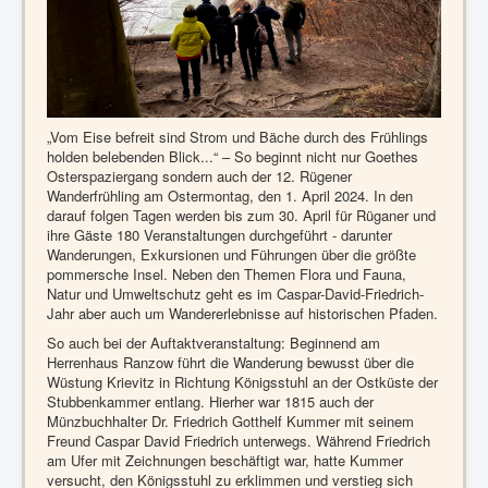
„Vom Eise befreit sind Strom und Bäche durch des Frühlings
holden belebenden Blick...“ – So beginnt nicht nur Goethes
Osterspaziergang sondern auch der 12. Rügener
Wanderfrühling am Ostermontag, den 1. April 2024. In den
darauf folgen Tagen werden bis zum 30. April für Rüganer und
ihre Gäste 180 Veranstaltungen durchgeführt - darunter
Wanderungen, Exkursionen und Führungen über die größte
pommersche Insel. Neben den Themen Flora und Fauna,
Natur und Umweltschutz geht es im Caspar-David-Friedrich-
Jahr aber auch um Wandererlebnisse auf historischen Pfaden.
So auch bei der Auftaktveranstaltung: Beginnend am
Herrenhaus Ranzow führt die Wanderung bewusst über die
Wüstung Krievitz in Richtung Königsstuhl an der Ostküste der
Stubbenkammer entlang. Hierher war 1815 auch der
Münzbuchhalter Dr. Friedrich Gotthelf Kummer mit seinem
Freund Caspar David Friedrich unterwegs. Während Friedrich
am Ufer mit Zeichnungen beschäftigt war, hatte Kummer
versucht, den Königsstuhl zu erklimmen und verstieg sich