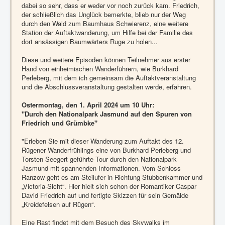
dabei so sehr, dass er weder vor noch zurück kam. Friedrich,
der schließlich das Unglück bemerkte, blieb nur der Weg
durch den Wald zum Baumhaus Schwierenz, eine weitere
Station der Auftaktwanderung, um Hilfe bei der Familie des
dort ansässigen Baumwärters Ruge zu holen...
Diese und weitere Episoden können Teilnehmer aus erster
Hand von einheimischen Wanderführern, wie Burkhard
Perleberg, mit dem ich gemeinsam die Auftaktveranstaltung
und die Abschlussveranstaltung gestalten werde, erfahren.
Ostermontag, den 1. April 2024 um 10 Uhr:
"Durch den Nationalpark Jasmund auf den Spuren von
Friedrich und Grümbke"
"Erleben Sie mit dieser Wanderung zum Auftakt des 12.
Rügener Wanderfrühlings eine von Burkhard Perleberg und
Torsten Seegert geführte Tour durch den Nationalpark
Jasmund mit spannenden Informationen. Vom Schloss
Ranzow geht es am Steilufer in Richtung Stubbenkammer und
„Victoria-Sicht“. Hier hielt sich schon der Romantiker Caspar
David Friedrich auf und fertigte Skizzen für sein Gemälde
„Kreidefelsen auf Rügen“.
Eine Rast findet mit dem Besuch des Skywalks im