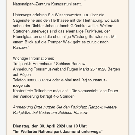
Nationalpark-Zentrum Königsstuhl statt.
Unterwegs erfahren Sie Wissenswertes u.a. über die
Sagensteine und den Herthasee mit der Herthaburg, wo auch
schon der Dichter Johann Jacob Grümbke weilte. Weitere
Stationen unterwegs sind das ehemalige Funkfeuer, der
Pfennigkasten und die ehemalige Wüstung Schwierenz. Mit
einem Blick auf die Tromper Wiek geht es zurück nach
Ranzow."
Wichtige Informationen:
Treffpunkt: Herrenhaus / Schloss Ranzow
Anmeldung Tourismusverband Rügen Markt 25 18528 Bergen
auf Rügen
Telefon 03838 807724 oder e-Mail
mail (at) tourismus-
ruegen.de
Kostenfreie Teilnahme möglich! - Die voraussichtliche Dauer
der Wanderung beträgt 4-5 Stunden.
Anmerkung Bitte nutzen Sie den Parkplatz Ranzow, weitere
Parkplätze bei Bedarf am Schloss Ranzow
Dienstag, den 30. April 2024 um 10 Uhr:
"Im Welterbe Nationalpark Jasmund unterwegs"